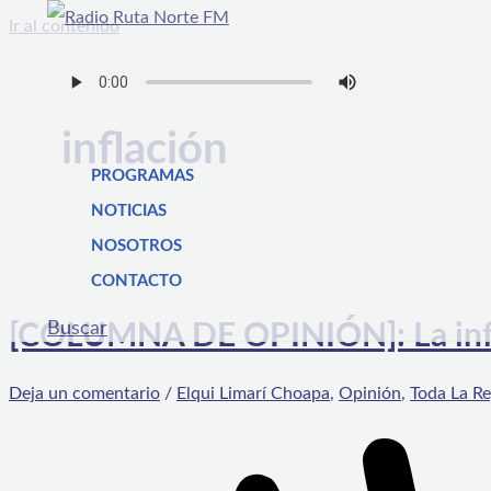
Ir al contenido
inflación
PROGRAMAS
NOTICIAS
NOSOTROS
CONTACTO
Buscar
[COLUMNA DE OPINIÓN]: La infla
Deja un comentario
/
Elqui Limarí Choapa
,
Opinión
,
Toda La R