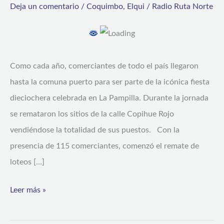
Deja un comentario
/
Coquimbo
,
Elqui
/
Radio Ruta Norte
comienza
a
tomar
forma
Como cada año, comerciantes de todo el país llegaron
la
hasta la comuna puerto para ser parte de la icónica fiesta
Fiesta
dieciochera celebrada en La Pampilla. Durante la jornada
más
se remataron los sitios de la calle Copihue Rojo
grande
vendiéndose la totalidad de sus puestos. Con la
de
presencia de 115 comerciantes, comenzó el remate de
Chile
loteos […]
Leer más »