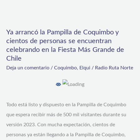
Ya
arrancó
Ya arrancó la Pampilla de Coquimbo y
la
cientos de personas se encuentran
Pampilla
celebrando en la Fiesta Más Grande de
de
Chile
Coquimbo
Deja un comentario
/
Coquimbo
,
Elqui
/
Radio Ruta Norte
y
cientos
de
Todo está listo y dispuesto en la Pampilla de Coquimbo
personas
que espera recibir más de 500 mil visitantes durante su
se
versión 2023. Con mucha expectación, cientos de
encuentran
personas ya están llegando a la Pampilla de Coquimbo,
celebrando