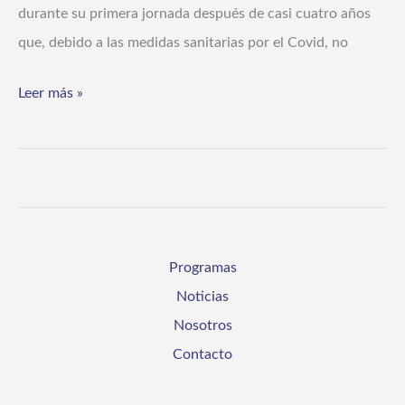
durante su primera jornada después de casi cuatro años
en
que, debido a las medidas sanitarias por el Covid, no
la
Fiesta
Leer más »
Más
Grande
de
Chile
Programas
Noticias
Nosotros
Contacto