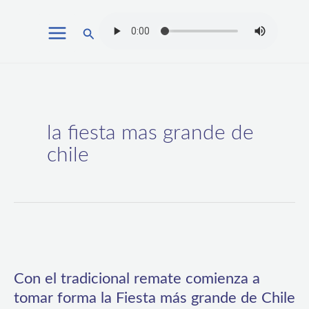
Ir
Buscar
al
contenido
la fiesta mas grande de
chile
Con
el
Con el tradicional remate comienza a
tradicional
tomar forma la Fiesta más grande de Chile
remate