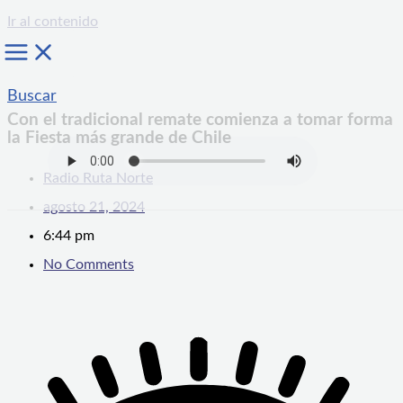
Ir al contenido
Buscar
Con el tradicional remate comienza a tomar forma
la Fiesta más grande de Chile
Radio Ruta Norte
agosto 21, 2024
6:44 pm
No Comments