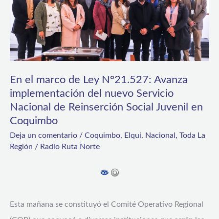
N°21.527:
Avanza
implementación
del
nuevo
En el marco de Ley N°21.527: Avanza
implementación del nuevo Servicio
Servicio
Nacional de Reinserción Social Juvenil en
Nacional
Coquimbo
de
Deja un comentario
/
Coquimbo
,
Elqui
,
Nacional
,
Toda La
Reinserción
Región
/
Radio Ruta Norte
Social
Juvenil
en
Coquimbo
Esta mañana se constituyó el Comité Operativo Regional