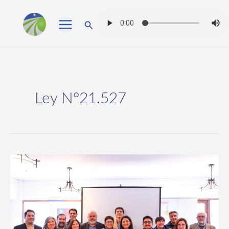
Ir
Buscar
al
contenido
Ley N°21.527
En
el
marco
de
Ley