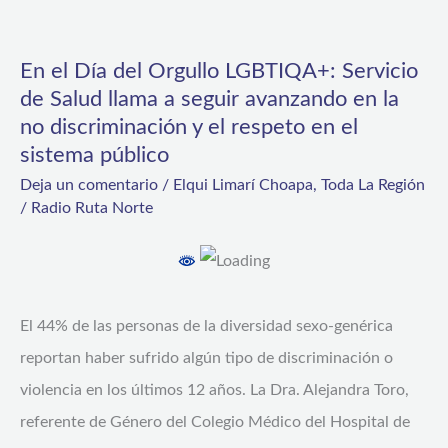
En
el
En el Día del Orgullo LGBTIQA+: Servicio
Día
de Salud llama a seguir avanzando en la
del
no discriminación y el respeto en el
Orgullo
sistema público
LGBTIQA+:
Deja un comentario
/
Elqui Limarí Choapa
,
Toda La Región
/
Radio Ruta Norte
Servicio
de
Salud
llama
El 44% de las personas de la diversidad sexo-genérica
a
reportan haber sufrido algún tipo de discriminación o
seguir
violencia en los últimos 12 años. La Dra. Alejandra Toro,
avanzando
referente de Género del Colegio Médico del Hospital de
en