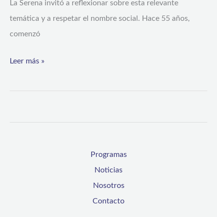
La Serena invitó a reflexionar sobre esta relevante
la
temática y a respetar el nombre social. Hace 55 años,
no
comenzó
discriminación
y
Leer más »
el
respeto
en
el
sistema
público
Programas
Noticias
Nosotros
Contacto