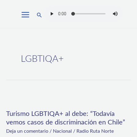
Ir
Buscar
al
contenido
LGBTIQA+
Turismo
LGBTIQA+
Turismo LGBTIQA+ al debe: “Todavía
al
vemos casos de discriminación en Chile”
debe:
Deja un comentario
/
Nacional
/
Radio Ruta Norte
“Todavía