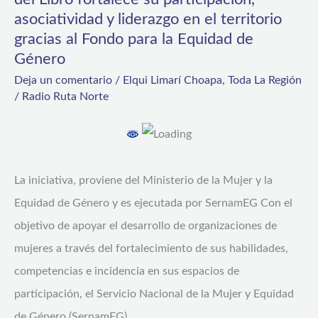
de
asociatividad y liderazgo en el territorio
Coquimbo:
gracias al Fondo para la Equidad de
Red
Género
Feminista
Deja un comentario
/
Elqui Limarí Choapa
,
Toda La Región
/
Radio Ruta Norte
del
Libro
fortalece
su
La iniciativa, proviene del Ministerio de la Mujer y la
participación,
Equidad de Género y es ejecutada por SernamEG Con el
asociatividad
objetivo de apoyar el desarrollo de organizaciones de
y
mujeres a través del fortalecimiento de sus habilidades,
liderazgo
competencias e incidencia en sus espacios de
en
participación, el Servicio Nacional de la Mujer y Equidad
el
de Género (SernamEG)