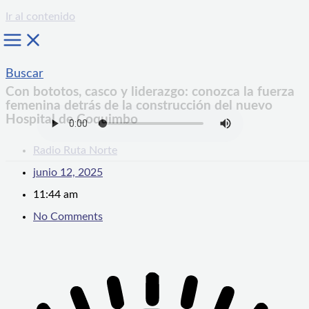
Ir al contenido
Buscar
Con bototos, casco y liderazgo: conozca la fuerza
femenina detrás de la construcción del nuevo
Hospital de Coquimbo
Radio Ruta Norte
junio 12, 2025
11:44 am
No Comments