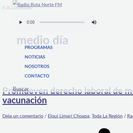
Ir al contenido
medio día
PROGRAMAS
NOTICIAS
NOSOTROS
CONTACTO
Buscar
Promueven derecho laboral de med
vacunación
Deja un comentario
/
Elqui Limarí Choapa
,
Toda La Región
/
Ra