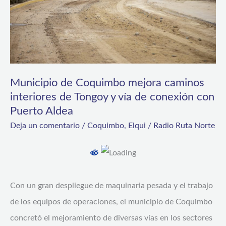
interiores
de
Tongoy
y
vía
Municipio de Coquimbo mejora caminos
interiores de Tongoy y vía de conexión con
de
Puerto Aldea
conexión
Deja un comentario
/
Coquimbo
,
Elqui
/
Radio Ruta Norte
con
Puerto
Aldea
Con un gran despliegue de maquinaria pesada y el trabajo
de los equipos de operaciones, el municipio de Coquimbo
concretó el mejoramiento de diversas vías en los sectores