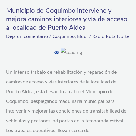
de
Municipio de Coquimbo interviene y
Coquimbo
mejora caminos interiores y vía de acceso
interviene
a localidad de Puerto Aldea
y
Deja un comentario
/
Coquimbo
,
Elqui
/
Radio Ruta Norte
mejora
caminos
interiores
y
Un intenso trabajo de rehabilitación y reparación del
vía
camino de acceso y vías interiores de la localidad de
de
Puerto Aldea, está llevando a cabo el Municipio de
acceso
Coquimbo, desplegando maquinaria municipal para
a
intervenir y mejorar las condiciones de transitabilidad de
localidad
vehículos y peatones, ad portas de la temporada estival.
de
Los trabajos operativos, llevan cerca de