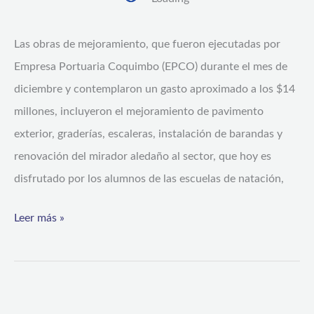
EN
EL
Las obras de mejoramiento, que fueron ejecutadas por
SECTOR
Empresa Portuaria Coquimbo (EPCO) durante el mes de
WATERPOLO
diciembre y contemplaron un gasto aproximado a los $14
millones, incluyeron el mejoramiento de pavimento
exterior, graderías, escaleras, instalación de barandas y
renovación del mirador aledaño al sector, que hoy es
disfrutado por los alumnos de las escuelas de natación,
Leer más »
Municipio