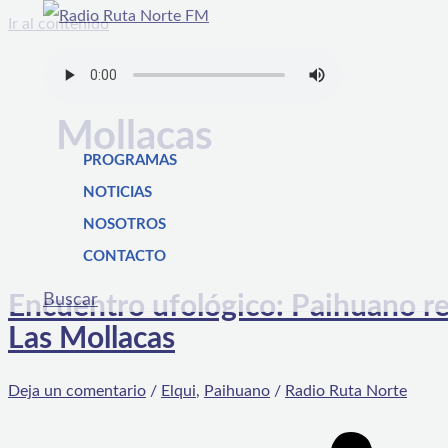
Ir al contenido
Mollacas
PROGRAMAS
NOTICIAS
NOSOTROS
CONTACTO
Buscar
Encuentro ufológico: Paihuano re
Las Mollacas
Deja un comentario
/
Elqui
,
Paihuano
/
Radio Ruta Norte