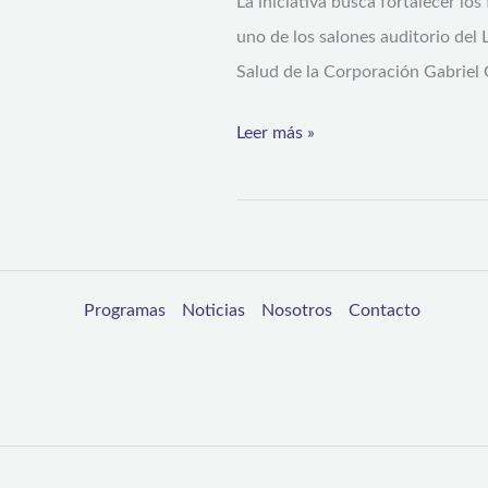
La iniciativa busca fortalecer lo
EDUCACIÓN
uno de los salones auditorio del
SEXUAL
Salud de la Corporación Gabriel
Leer más »
Programas
Noticias
Nosotros
Contacto