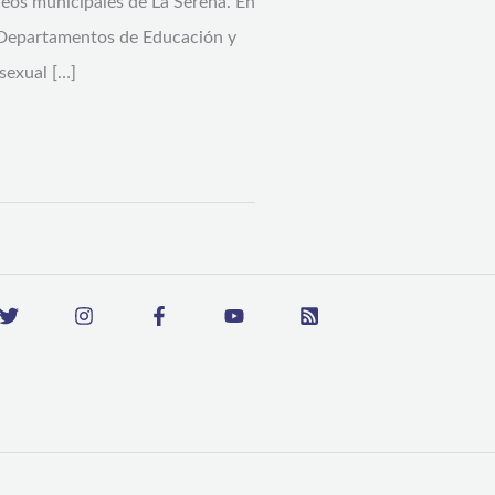
iceos municipales de La Serena. En
os Departamentos de Educación y
sexual […]