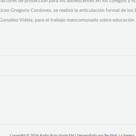
s factores de protección para los adolescentes en los colegios y l
 Liceo Gregorio Cordovez, se realizó la articulación formal de l
 González Videla, para el trabajo mancomunado sobre educación 
Copyright © 2026 Radio Ruta Norte FM | Desarrollado por
Be Viral
, La Serena