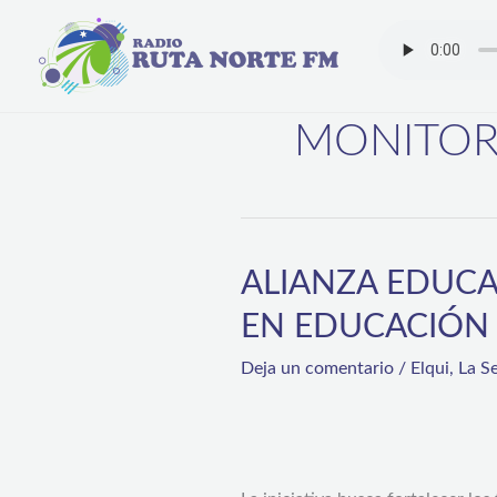
Ir
al
contenido
MONITOR
ALIANZA EDUC
ALIANZA
EDUCACIÓN-
EN EDUCACIÓN
SALUD
Deja un comentario
/
Elqui
,
La S
PERMITIRÁ
FORMAR
MONITORES
EN