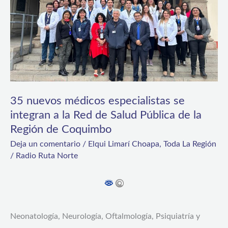
integran
a
la
Red
de
Salud
35 nuevos médicos especialistas se
Pública
integran a la Red de Salud Pública de la
Región de Coquimbo
de
Deja un comentario
/
Elqui Limarí Choapa
,
Toda La Región
la
/
Radio Ruta Norte
Región
de
Coquimbo
Neonatología, Neurología, Oftalmología, Psiquiatría y