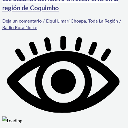
región de Coquimbo
Deja un comentario
/
Elqui Limarí Choapa
,
Toda La Región
/
Radio Ruta Norte