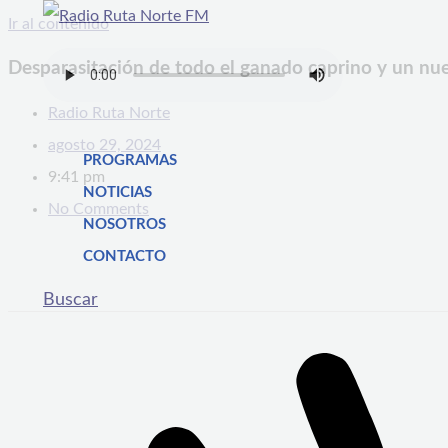
Ir al contenido
Desparasitación de todo el ganado caprino y un nu
Radio Ruta Norte
agosto 29, 2024
PROGRAMAS
9:41 pm
NOTICIAS
No Comments
NOSOTROS
CONTACTO
Buscar