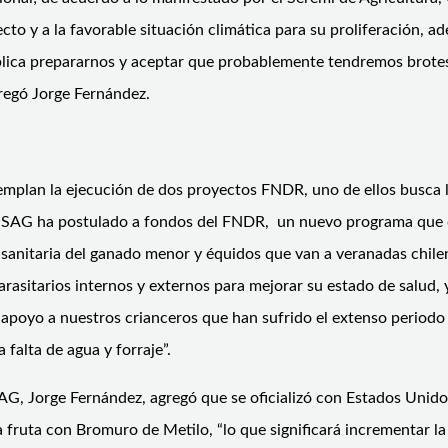
cto y a la favorable situación climática para su proliferación, a
implica prepararnos y aceptar que probablemente tendremos brote
gregó Jorge Fernández.
templan la ejecución de dos proyectos FNDR, uno de ellos busca 
o el SAG ha postulado a fondos del FNDR, un nuevo programa que
ón sanitaria del ganado menor y équidos que van a veranadas chil
arasitarios internos y externos para mejorar su estado de salud, 
apoyo a nuestros crianceros que han sufrido el extenso periodo 
 falta de agua y forraje”.
l SAG, Jorge Fernández, agregó que se oficializó con Estados Uni
 fruta con Bromuro de Metilo, “lo que significará incrementar la