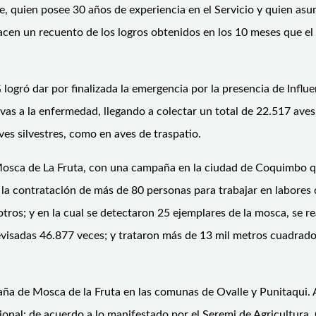
e, quien posee 30 años de experiencia en el Servicio y quien as
cen un recuento de los logros obtenidos en los 10 meses que el Di
logró dar por finalizada la emergencia por la presencia de Influ
vas a la enfermedad, llegando a colectar un total de 22.517 aves,
es silvestres, como en aves de traspatio.
sca de La Fruta, con una campaña en la ciudad de Coquimbo que 
la contratación de más de 80 personas para trabajar en labores 
otros; y en la cual se detectaron 25 ejemplares de la mosca, se re
evisadas 46.877 veces; y trataron más de 13 mil metros cuadrado
ña de Mosca de la Fruta en las comunas de Ovalle y Punitaqui. 
gional; de acuerdo a lo manifestado por el Seremi de Agricultura