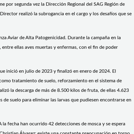
ume por segunda vez la Dirección Regional del SAG Región de
rector realizó la subrogancia en el cargo y los desafíos que se
enza Aviar de Alta Patogenicidad. Durante la campaña en la
 entre ellas aves muertas y enfermas, con el fin de poder
inició en julio de 2023 y finalizó en enero de 2024. El
como tratamiento de suelo, reforzamiento en el sistema de
alizó la descarga de más de 8.500 kilos de fruta, de ellas 4.623
s de suelo para eliminar las larvas que pudiesen encontrarse en
A la fecha han ocurrido 42 detecciones de mosca y se espera
, Christian Álvarez; existe una constante preocupación en torno