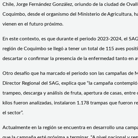
Chile, Jorge Fernández González, oriundo de la ciudad de Ovall
Coquimbo, desde el organismo del Ministerio de Agricultura, ha
vienen en el futuro próximo.
En este contexto, es que durante el periodo 2023-2024, el SAG 
región de Coquimbo se llegó a tener un total de 115 aves positi
descartar o confirmar la presencia de la enfermedad tanto en av
Otro desafío que ha marcado el periodo son las campañas de Mo
Director Regional del SAG, explica que “la campaña contempló 
trampeo, descarga y análisis de fruta, apertura de casas, entre 
kilos fueron analizadas, instalaron 1.178 trampas que fueron r
el sector”.
Actualmente en la región se encuentra en desarrollo una campa
que la campaña esté próxima a terminar. “A nivel nacional y re