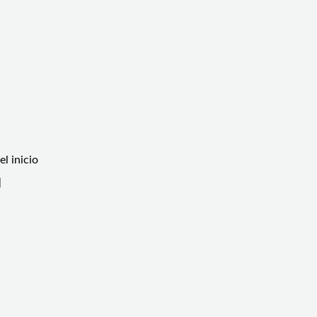
l inicio
]