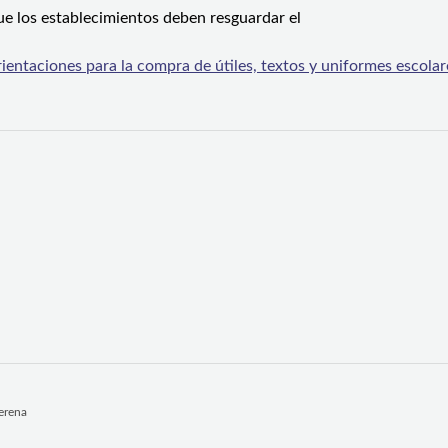
ue los establecimientos deben resguardar el
ntaciones para la compra de útiles, textos y uniformes escolar
Serena