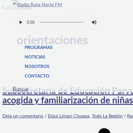
Ir al contenido
orientaciones
PROGRAMAS
NOTICIAS
NOSOTROS
CONTACTO
Buscar
Subsecretaría de Educación Parvul
acogida y familiarización de niñas
Deja un comentario
/
Elqui Limarí Choapa
,
Toda La Región
/
Ra