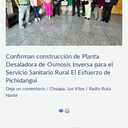
de
Osmosis
Inversa
para
el
Servicio
Confirman construcción de Planta
Sanitario
Desaladora de Osmosis Inversa para el
Servicio Sanitario Rural El Esfuerzo de
Rural
Pichidangui
El
Deja un comentario
/
Choapa
,
Los Vilos
/
Radio Ruta
Esfuerzo
Norte
de
Pichidangui