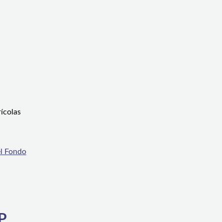
ícolas
l Fondo
P