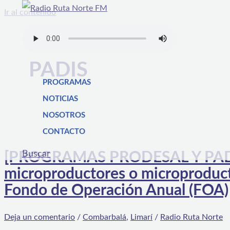
Ir al contenido
PADIS
PROGRAMAS
NOTICIAS
NOSOTROS
CONTACTO
Buscar
[PROGRAMAS PRODESAL Y PADIS]
microproductores o microproduc
Fondo de Operación Anual (FOA)
Deja un comentario
/
Combarbalá
,
Limarí
/
Radio Ruta Norte