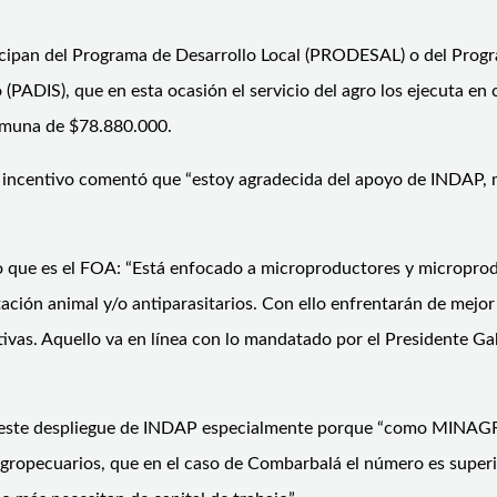
rticipan del Programa de Desarrollo Local (PRODESAL) o del Prog
PADIS), que en esta ocasión el servicio del agro los ejecuta e
comuna de $78.880.000.
ho incentivo comentó que “estoy agradecida del apoyo de INDAP,
tivo que es el FOA: “Está enfocado a microproductores y micropr
ntación animal y/o antiparasitarios. Con ello enfrentarán de mej
vas. Aquello va en línea con lo mandatado por el Presidente Gabr
có este despliegue de INDAP especialmente porque “como MINAGRI
ropecuarios, que en el caso de Combarbalá el número es superio