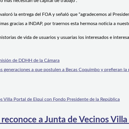
 más necesitan de capital de trabajo”.
valoró la entrega del FOA y señaló que “agradecemos al President
imas gracias a INDAP, por traernos esta hermosa noticia a nues
storias de vida de usuarios y usuarias los interesados e interes
Comisión de DDHH de la Cámara
vas generaciones a que postulen a Becas Coquimbo y prefieran la
 reconoce a Junta de Vecinos Villa