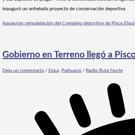
inauguró un anhelado proyecto de conservación deportiva
Inauguran remodelación del Complejo deportivo de Pisco Elqui
Gobierno en Terreno llegó a Pisc
Deja un comentario
/
Elqui
,
Paihuano
/
Radio Ruta Norte