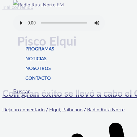
Ir al contenido
Pisco Elqui
PROGRAMAS
NOTICIAS
NOSOTROS
CONTACTO
Buscar
Con gran éxito se llevó a cabo el
Deja un comentario
/
Elqui
,
Paihuano
/
Radio Ruta Norte