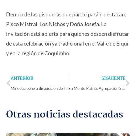
Dentro de las pisqueras que participarán, destacan:
Pisco Mistral, Los Nichos y Doña Josefa. La
invitación está abierta para quienes deseen disfrutar
de esta celebración ya tradicional en el Valle de Elqui
y en la región de Coquimbo.
Prev
Ne
ANTERIOR
SIGUIENTE
Mineduc pone a disposición de las comunidades educativas orientaciones para el inicio de año escolar 2024
En Monte Patria: Agrupación Siglo XXI de Semita se adjudica financiamiento municipal para mejorar su sede social
Otras noticias destacadas