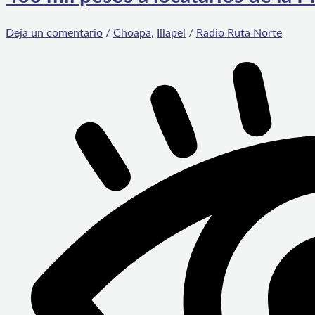
Deja un comentario
/
Choapa
,
Illapel
/
Radio Ruta Norte