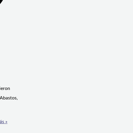
ieron
 Abastos,
ás »