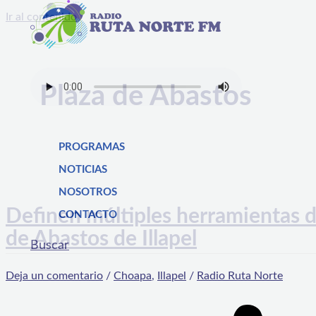
Ir al contenido
Plaza de Abastos
PROGRAMAS
NOTICIAS
NOSOTROS
Definen múltiples herramientas d
CONTACTO
de Abastos de Illapel
Buscar
Deja un comentario
/
Choapa
,
Illapel
/
Radio Ruta Norte