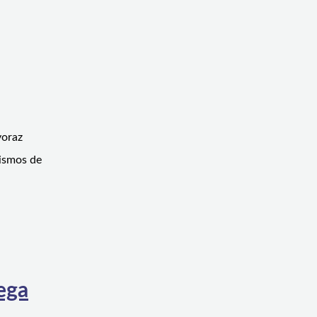
voraz
nismos de
rega