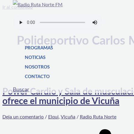
Ir al contenido
Polideportivo Carlos
PROGRAMAS
NOTICIAS
NOSOTROS
CONTACTO
Buscar
Power Cardio y Sala de musculac
ofrece el municipio de Vicuña
Deja un comentario
/
Elqui
,
Vicuña
/
Radio Ruta Norte