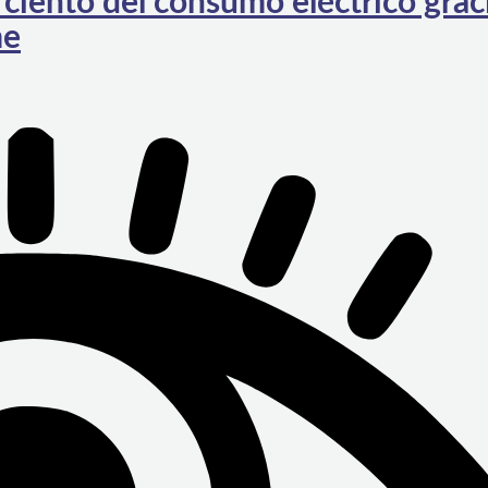
ciento del consumo eléctrico graci
me