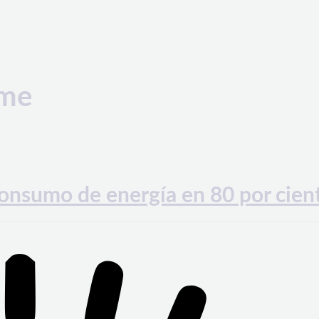
yme
onsumo de energía en 80 por cien