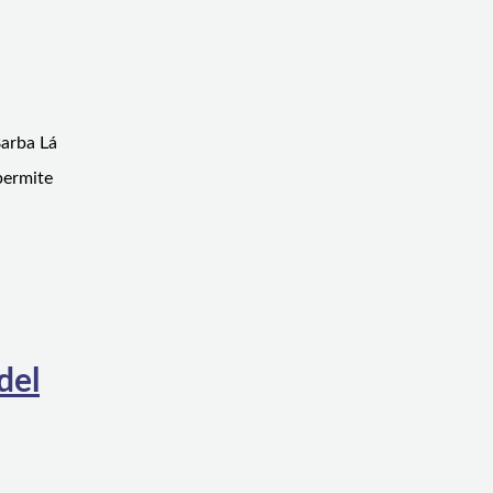
Barba Lá
permite
del