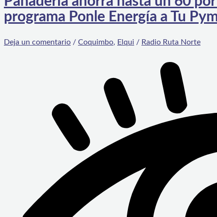
Panadería ahorra hasta un 60 por 
programa Ponle Energía a Tu Py
Deja un comentario
/
Coquimbo
,
Elqui
/
Radio Ruta Norte