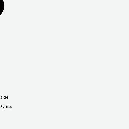
as de
 Pyme,