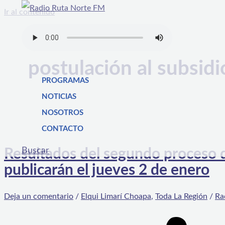
Ir al contenido
postulación al subsidi
PROGRAMAS
NOTICIAS
NOSOTROS
CONTACTO
Buscar
Resultados del segundo proceso de
publicarán el jueves 2 de enero
Deja un comentario
/
Elqui Limarí Choapa
,
Toda La Región
/
Ra