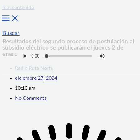
Ir al contenido
Buscar
Resultados del segundo proceso de postulación al
subsidio eléctrico se publicarán el jueves 2 de
enero
Radio Ruta Norte
diciembre 27, 2024
10:10 am
No Comments