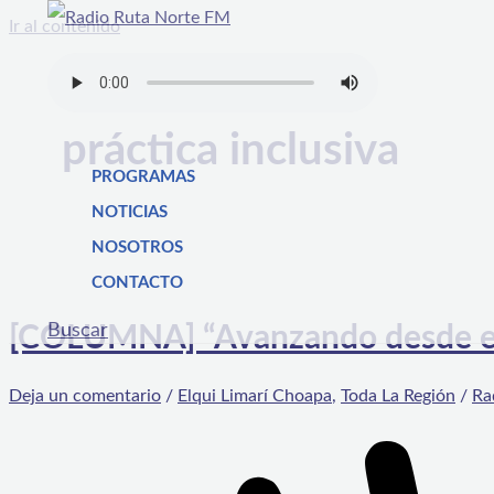
Ir al contenido
práctica inclusiva
PROGRAMAS
NOTICIAS
NOSOTROS
CONTACTO
Buscar
[COLUMNA] “Avanzando desde el d
Deja un comentario
/
Elqui Limarí Choapa
,
Toda La Región
/
Ra