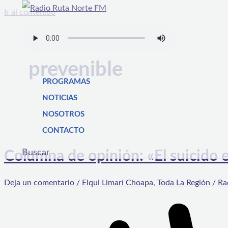
Ir al contenido
prevenible
PROGRAMAS
NOTICIAS
NOSOTROS
CONTACTO
Buscar
Columna de opinión: «El suicido e
Deja un comentario
/
Elqui Limarí Choapa
,
Toda La Región
/
Ra