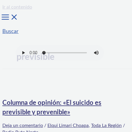
Ir al contenido
Buscar
previsible
Columna de opinión: «El suicido es
previsible y prevenible»
Deja un comentario
/
Elqui Limarí Choapa
,
Toda La Región
/