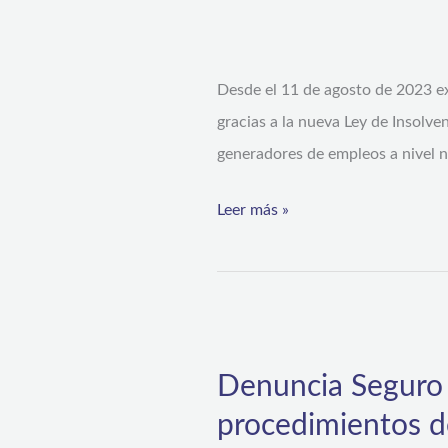
los
procedimientos
Desde el 11 de agosto de 2023 ex
para
gracias a la nueva Ley de Insolve
enfrentarlas
generadores de empleos a nivel na
Leer más »
Denuncia
Seguro
Denuncia Seguro 
se
procedimientos d
convierte