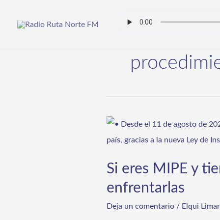
Ir
al
contenido
procedimi
Si
eres
MIPE
Si eres MIPE y ti
y
enfrentarlas
tienes
deudas,
Deja un comentario
/
Elqui Lima
conoce