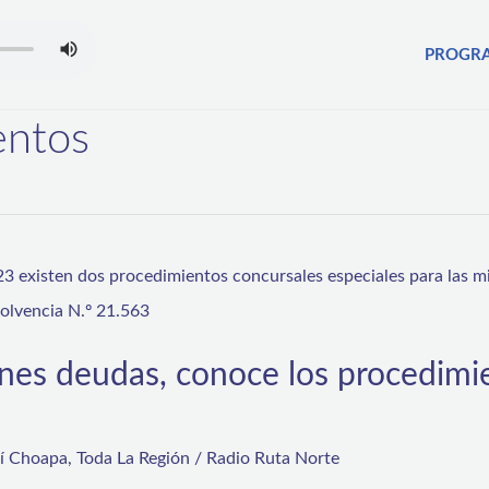
PROGR
entos
enes deudas, conoce los procedimi
rí Choapa
,
Toda La Región
/
Radio Ruta Norte