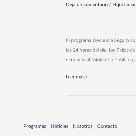
en
Deja un comentario
/
Elqui Lima
herramienta
clave
para
El programa Denuncia Seguro cons
los
las 24 horas del día, los 7 días d
procedimientos
denuncia al Ministerio Público pa
de
la
Leer más »
PDI
Programas
Noticias
Nosotros
Contacto