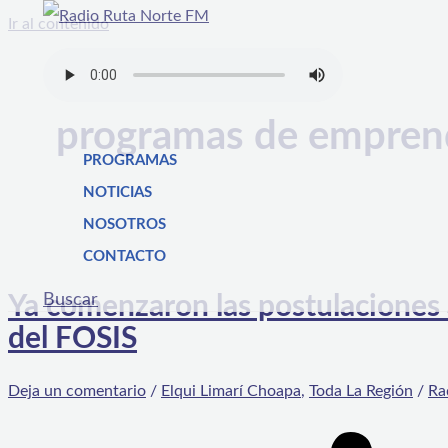
Ir al contenido
programas de empren
PROGRAMAS
NOTICIAS
NOSOTROS
CONTACTO
Buscar
Ya comenzaron las postulaciones
del FOSIS
Deja un comentario
/
Elqui Limarí Choapa
,
Toda La Región
/
Ra