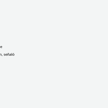
de
n, señaló