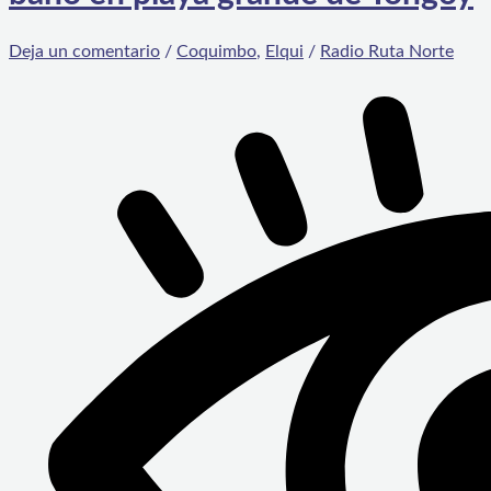
Deja un comentario
/
Coquimbo
,
Elqui
/
Radio Ruta Norte