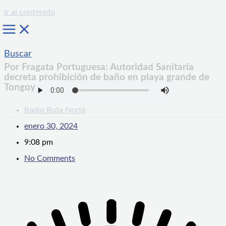
Ir al contenido
Buscar
Por Fragata Portuguesa: Autoridad Sanitaria
decreta prohibición de baño en playa grande de
Tongoy
Radio Ruta Norte
enero 30, 2024
9:08 pm
No Comments