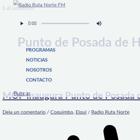
Ir al contenido
Punto de Posada de H
PROGRAMAS
NOTICIAS
NOSOTROS
CONTACTO
Buscar
MOP inaugura Punto de Posada d
Deja un comentario
/
Coquimbo
,
Elqui
/
Radio Ruta Norte