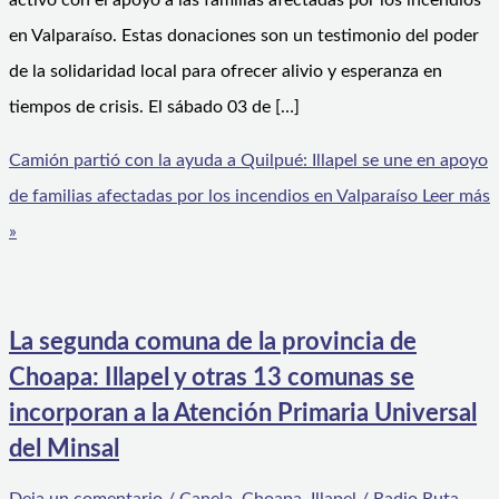
activo con el apoyo a las familias afectadas por los incendios
en Valparaíso. Estas donaciones son un testimonio del poder
de la solidaridad local para ofrecer alivio y esperanza en
tiempos de crisis. El sábado 03 de […]
Camión partió con la ayuda a Quilpué: Illapel se une en apoyo
de familias afectadas por los incendios en Valparaíso
Leer más
»
La segunda comuna de la provincia de
Choapa: Illapel y otras 13 comunas se
incorporan a la Atención Primaria Universal
del Minsal
Deja un comentario
/
Canela
,
Choapa
,
Illapel
/
Radio Ruta