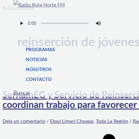
Ir al contenido
reinserción de jóvene
PROGRAMAS
NOTICIAS
NOSOTROS
CONTACTO
Buscar
SernamEG y Servicio de Reinserc
coordinan trabajo para favorecer 
Deja un comentario
/
Elqui Limarí Choapa
,
Toda La Región
/
Ra