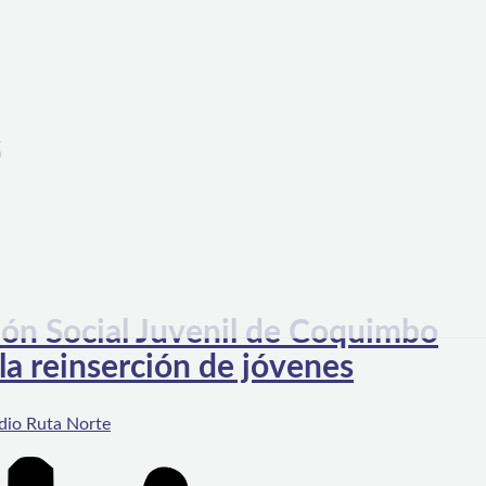
s
ión Social Juvenil de Coquimbo
la reinserción de jóvenes
dio Ruta Norte