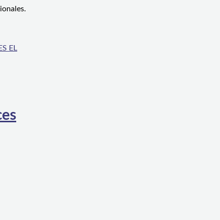
ionales.
S EL
ces