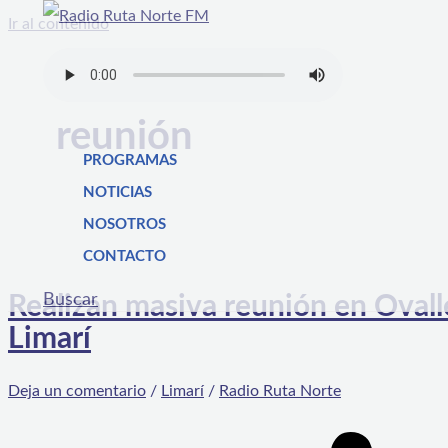
Ir al contenido
reunión
PROGRAMAS
NOTICIAS
NOSOTROS
CONTACTO
Buscar
Realizan masiva reunión en Ovalle 
Limarí
Deja un comentario
/
Limarí
/
Radio Ruta Norte