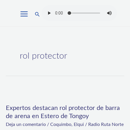
Ir
Buscar
al
contenido
rol protector
Expertos
destacan
Expertos destacan rol protector de barra
rol
de arena en Estero de Tongoy
protector
Deja un comentario
/
Coquimbo
,
Elqui
/
Radio Ruta Norte
de