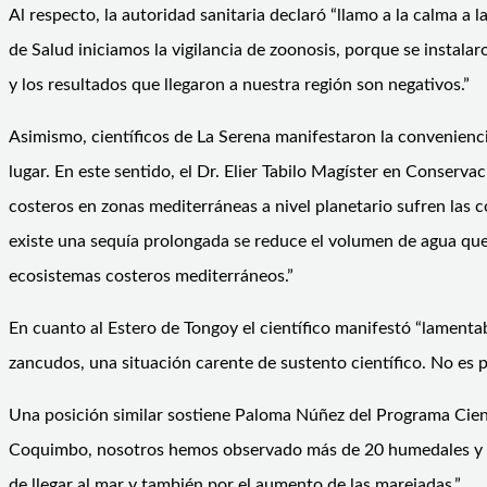
Al respecto, la autoridad sanitaria declaró “llamo a la calma 
de Salud iniciamos la vigilancia de zoonosis, porque se instala
y los resultados que llegaron a nuestra región son negativos.”
Asimismo, científicos de La Serena manifestaron la convenienci
lugar. En este sentido, el Dr. Elier Tabilo Magíster en Conser
costeros en zonas mediterráneas a nivel planetario sufren las 
existe una sequía prolongada se reduce el volumen de agua que 
ecosistemas costeros mediterráneos.”
En cuanto al Estero de Tongoy el científico manifestó “lament
zancudos, una situación carente de sustento científico. No es 
Una posición similar sostiene Paloma Núñez del Programa Cien
Coquimbo, nosotros hemos observado más de 20 humedales y la m
de llegar al mar y también por el aumento de las marejadas.”