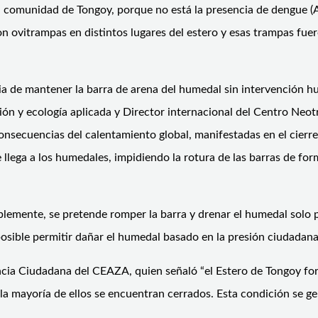
a la comunidad de Tongoy, porque no está la presencia de dengue 
ron ovitrampas en distintos lugares del estero y esas trampas fue
a de mantener la barra de arena del humedal sin intervención hum
vación y ecología aplicada y Director internacional del Centro N
consecuencias del calentamiento global, manifestadas en el cier
llega a los humedales, impidiendo la rotura de las barras de for
ablemente, se pretende romper la barra y drenar el humedal solo
posible permitir dañar el humedal basado en la presión ciudadana
cia Ciudadana del CEAZA, quien señaló “el Estero de Tongoy form
ayoría de ellos se encuentran cerrados. Esta condición se gener