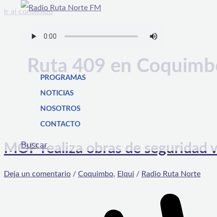
Ir al contenido
Ruta 409 en Coquimb
PROGRAMAS
NOTICIAS
NOSOTROS
CONTACTO
Buscar
MOP realiza obras de seguridad 
Deja un comentario
/
Coquimbo
,
Elqui
/
Radio Ruta Norte