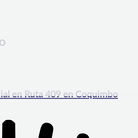
o
vial en Ruta 409 en Coquimbo