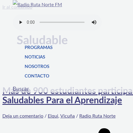
Ir al contenido
Saludable
PROGRAMAS
NOTICIAS
NOSOTROS
CONTACTO
Buscar
Más de 900 estudiantes participa
Saludables Para el Aprendizaje
Deja un comentario
/
Elqui
,
Vicuña
/
Radio Ruta Norte