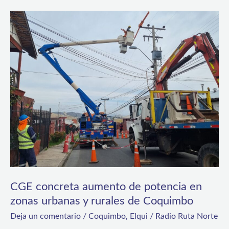
CGE
concreta
aumento
de
potencia
en
zonas
urbanas
y
rurales
de
CGE concreta aumento de potencia en
Coquimbo
zonas urbanas y rurales de Coquimbo
Deja un comentario
/
Coquimbo
,
Elqui
/
Radio Ruta Norte