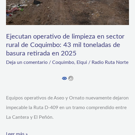
sector
rural
de
Ejecutan operativo de limpieza en sector
Coquimbo:
rural de Coquimbo: 43 mil toneladas de
43
basura retirada en 2025
mil
Deja un comentario
/
Coquimbo
,
Elqui
/
Radio Ruta Norte
toneladas
de
basura
retirada
Equipos operativos de Aseo y Ornato nuevamente dejaron
en
impecable la Ruta D-409 en un tramo comprendido entre
2025
La Cantera y El Peñón.
Leer más »