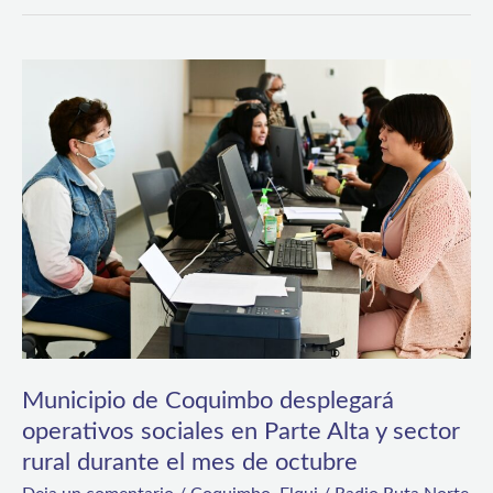
Municipio
de
Coquimbo
desplegará
operativos
sociales
en
Parte
Alta
y
Municipio de Coquimbo desplegará
operativos sociales en Parte Alta y sector
sector
rural durante el mes de octubre
rural