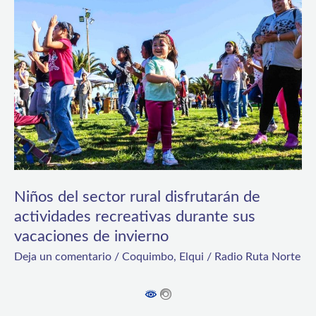
del
sector
rural
disfrutarán
de
actividades
recreativas
durante
sus
Niños del sector rural disfrutarán de
actividades recreativas durante sus
vacaciones
vacaciones de invierno
de
Deja un comentario
/
Coquimbo
,
Elqui
/
Radio Ruta Norte
invierno