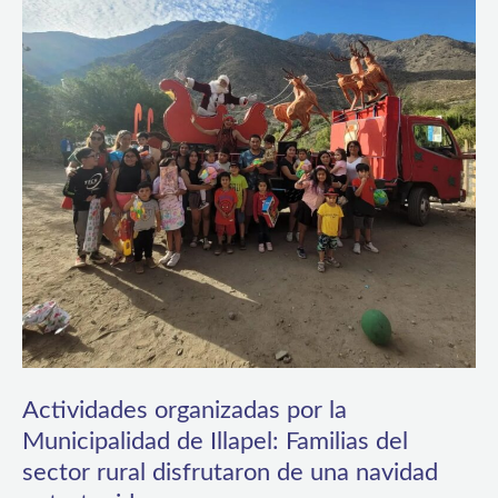
por
la
Municipalidad
de
Illapel:
Familias
del
sector
rural
disfrutaron
de
una
Actividades organizadas por la
navidad
Municipalidad de Illapel: Familias del
entretenida
sector rural disfrutaron de una navidad