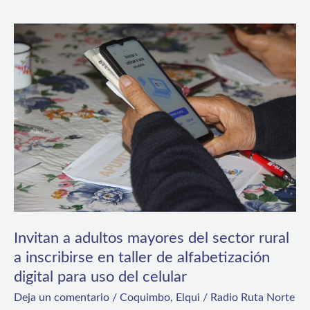
Invitan
a
adultos
mayores
del
sector
rural
a
inscribirse
en
Invitan a adultos mayores del sector rural
a inscribirse en taller de alfabetización
taller
digital para uso del celular
de
Deja un comentario
/
Coquimbo
,
Elqui
/
Radio Ruta Norte
alfabetización