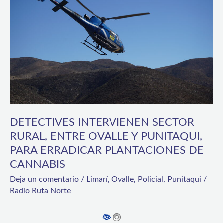
SECTOR
RURAL,
ENTRE
OVALLE
Y
PUNITAQUI,
PARA
ERRADICAR
DETECTIVES INTERVIENEN SECTOR
RURAL, ENTRE OVALLE Y PUNITAQUI,
PLANTACIONES
PARA ERRADICAR PLANTACIONES DE
DE
CANNABIS
CANNABIS
Deja un comentario
/
Limarí
,
Ovalle
,
Policial
,
Punitaqui
/
Radio Ruta Norte