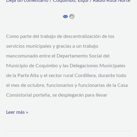
Deja un comentario
/
Coquimbo
,
Elqui
/
Radio Ruta Norte
durante
el
mes
de
Como parte del trabajo de descentralización de los
octubre
servicios municipales y gracias a un trabajo
mancomunado entre el Departamento Social del
Municipio de Coquimbo y las Delegaciones Municipales
de la Parte Alta y el sector rural Cordillera, durante todo
el mes de octubre, funcionarios y funcionarias de la Casa
Consistorial porteña, se desplegarán para llevar
Leer más »