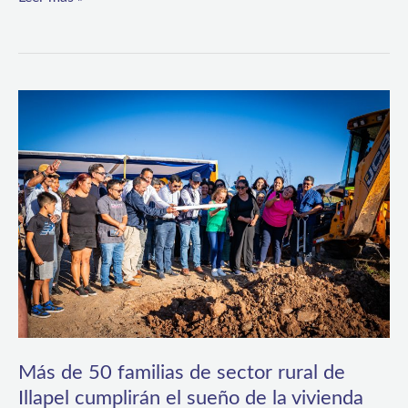
Más
de
50
familias
de
sector
rural
de
Illapel
cumplirán
Más de 50 familias de sector rural de
Illapel cumplirán el sueño de la vivienda
el