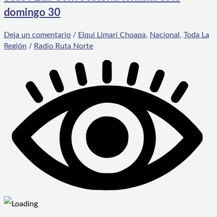
domingo 30
Deja un comentario
/
Elqui Limarí Choapa
,
Nacional
,
Toda La
Región
/
Radio Ruta Norte