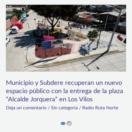
Municipio
y
Subdere
recuperan
un
nuevo
espacio
público
Municipio y Subdere recuperan un nuevo
con
espacio público con la entrega de la plaza
la
“Alcalde Jorquera” en Los Vilos
entrega
Deja un comentario
/
Sin categoría
/
Radio Ruta Norte
de
la
plaza