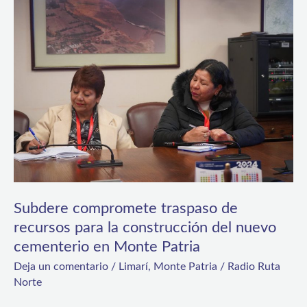
Subdere
compromete
traspaso
de
recursos
para
la
construcción
del
nuevo
Subdere compromete traspaso de
recursos para la construcción del nuevo
cementerio
cementerio en Monte Patria
en
Deja un comentario
/
Limarí
,
Monte Patria
/
Radio Ruta
Monte
Norte
Patria