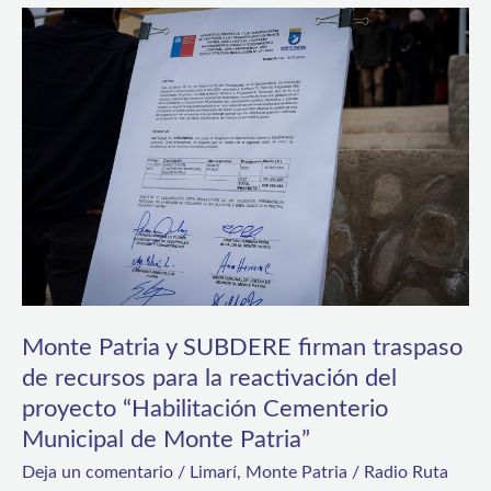
Monte
Patria
y
SUBDERE
firman
traspaso
de
recursos
para
la
Monte Patria y SUBDERE firman traspaso
de recursos para la reactivación del
reactivación
proyecto “Habilitación Cementerio
del
Municipal de Monte Patria”
proyecto
Deja un comentario
/
Limarí
,
Monte Patria
/
Radio Ruta
“Habilitación