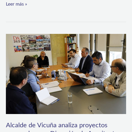
Leer más »
Alcalde
de
Vicuña
analiza
proyectos
comunales
con
Dirección
de
Arquitectura
Alcalde de Vicuña analiza proyectos