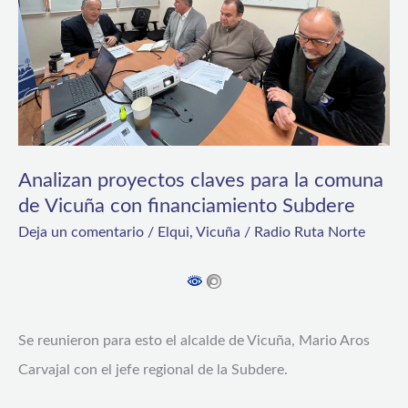
comuna
de
Vicuña
con
financiamiento
Subdere
Analizan proyectos claves para la comuna
de Vicuña con financiamiento Subdere
Deja un comentario
/
Elqui
,
Vicuña
/
Radio Ruta Norte
Se reunieron para esto el alcalde de Vicuña, Mario Aros
Carvajal con el jefe regional de la Subdere.