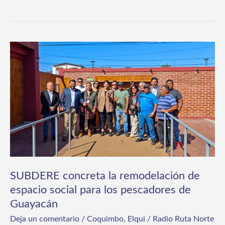
SUBDERE
concreta
la
remodelación
de
espacio
social
para
SUBDERE concreta la remodelación de
los
espacio social para los pescadores de
pescadores
Guayacán
de
Deja un comentario
/
Coquimbo
,
Elqui
/
Radio Ruta Norte