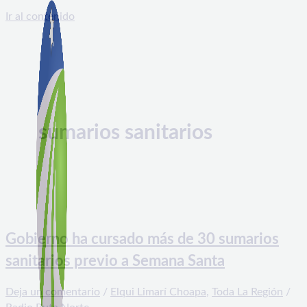
Ir al contenido
sumarios sanitarios
Gobierno ha cursado más de 30 sumarios
sanitarios previo a Semana Santa
Deja un comentario
/
Elqui Limarí Choapa
,
Toda La Región
/