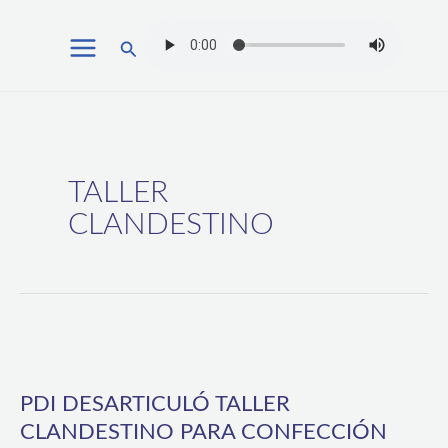
Ir
Buscar
al
contenido
TALLER
CLANDESTINO
PDI
DESARTICULÓ
PDI DESARTICULÓ TALLER
TALLER
CLANDESTINO PARA CONFECCIÓN
CLANDESTINO