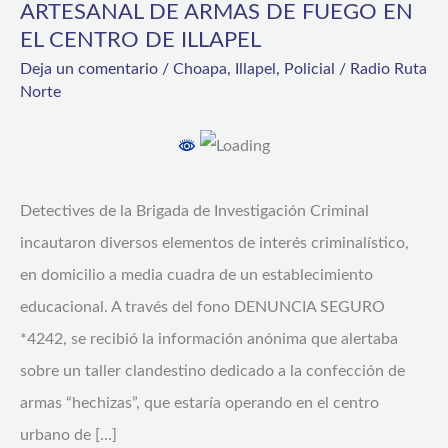
ARTESANAL DE ARMAS DE FUEGO EN
PARA
EL CENTRO DE ILLAPEL
CONFECCIÓN
Deja un comentario
/
Choapa
,
Illapel
,
Policial
/
Radio Ruta
Norte
ARTESANAL
DE
ARMAS
DE
Detectives de la Brigada de Investigación Criminal
FUEGO
incautaron diversos elementos de interés criminalístico,
EN
en domicilio a media cuadra de un establecimiento
EL
educacional. A través del fono DENUNCIA SEGURO
CENTRO
*4242, se recibió la información anónima que alertaba
DE
sobre un taller clandestino dedicado a la confección de
ILLAPEL
armas “hechizas”, que estaría operando en el centro
urbano de […]