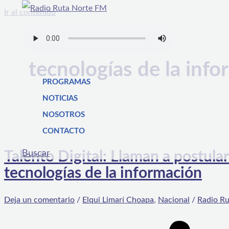
Ir al contenido
tecnologías de la inf
PROGRAMAS
NOTICIAS
NOSOTROS
CONTACTO
Buscar
Talento Digital: Llaman a postular
tecnologías de la información
Deja un comentario
/
Elqui Limarí Choapa
,
Nacional
/
Radio Ru