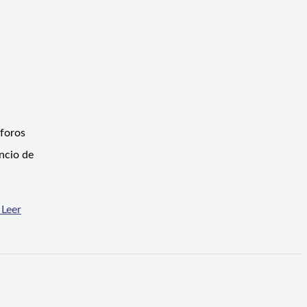
áforos
ncio de
Leer