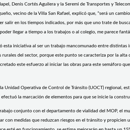
lapel, Denis Cortés Aguilera y la Seremi de Transportes y Teleco
ugueño, vecino de la Villa San Rafael, explicó que, “será un cam
er salir en los tiempos indicados, por más que uno trate de busca
der llegar a tiempo a los trabajos o al colegio, me parece fantá
có esta iniciativa al ser un trabajo mancomunado entre distintas in
s rurales del sector, porque este punto se caracteriza por la alt
etado este esfuerzo al iniciar las obras para este semáforo que
 la Unidad Operativa de Control de Tránsito (UOCT) regional, estu
, y efectuó la marcación de elementos para que se inicie la cons
 trabajo conjunto con el departamento de vialidad del MOP, el mun
 con medidas que reduzcan riesgos en el tránsito y propicien un
ce esté en funcionamiento, se estima mejorarán en hasta un 15% 