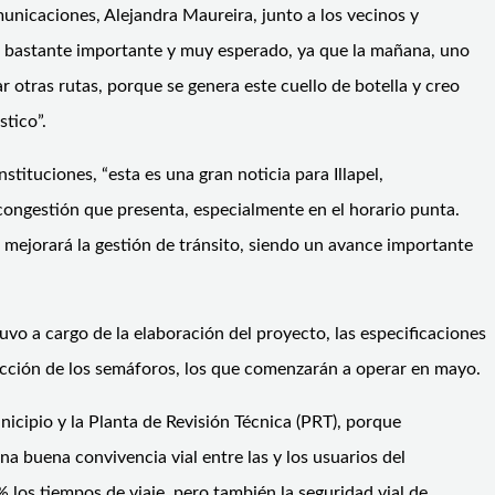
municaciones, Alejandra Maureira, junto a los vecinos y
bio bastante importante y muy esperado, ya que la mañana, uno
r otras rutas, porque se genera este cuello de botella y creo
stico”.
stituciones, “esta es una gran noticia para Illapel,
a congestión que presenta, especialmente en el horario punta.
 mejorará la gestión de tránsito, siendo un avance importante
vo a cargo de la elaboración del proyecto, las especificaciones
trucción de los semáforos, los que comenzarán a operar en mayo.
icipio y la Planta de Revisión Técnica (PRT), porque
a buena convivencia vial entre las y los usuarios del
los tiempos de viaje, pero también la seguridad vial de