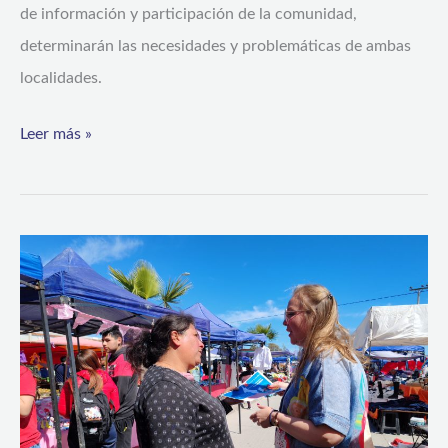
de información y participación de la comunidad,
determinarán las necesidades y problemáticas de ambas
localidades.
Leer más »
Iniciativa
reconoce
y
fortalece
el
rol
de