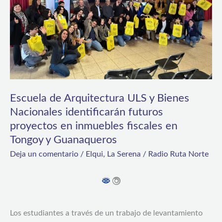
Bienes
Nacionales
identificarán
futuros
proyectos
en
Escuela de Arquitectura ULS y Bienes
inmuebles
Nacionales identificarán futuros
proyectos en inmuebles fiscales en
fiscales
Tongoy y Guanaqueros
en
Deja un comentario
/
Elqui
,
La Serena
/
Radio Ruta Norte
Tongoy
y
Guanaqueros
Los estudiantes a través de un trabajo de levantamiento