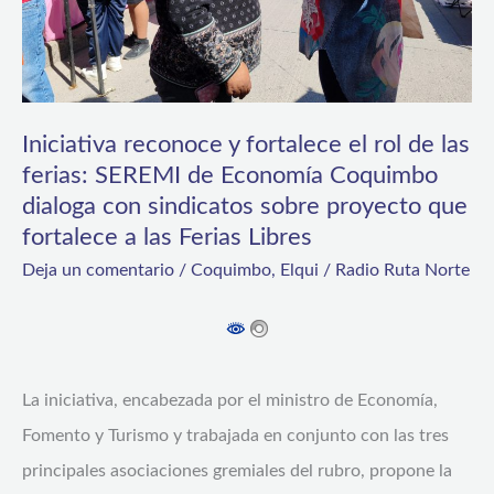
las
ferias:
SEREMI
de
Iniciativa reconoce y fortalece el rol de las
Economía
ferias: SEREMI de Economía Coquimbo
dialoga con sindicatos sobre proyecto que
Coquimbo
fortalece a las Ferias Libres
dialoga
Deja un comentario
/
Coquimbo
,
Elqui
/
Radio Ruta Norte
con
sindicatos
sobre
proyecto
La iniciativa, encabezada por el ministro de Economía,
que
Fomento y Turismo y trabajada en conjunto con las tres
fortalece
principales asociaciones gremiales del rubro, propone la
a