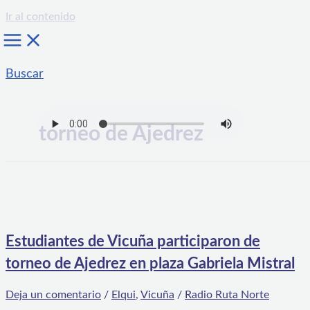
Ir al contenido
Buscar
torneo de Ajedrez
Estudiantes de Vicuña participaron de
torneo de Ajedrez en plaza Gabriela Mistral
Deja un comentario
/
Elqui
,
Vicuña
/
Radio Ruta Norte